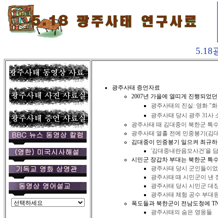
5.1
광주사태 증언자료
2007년 가을에 열띠게 진행되었던
광주사태의 진실:
영화 "
광주사태 당시 광주 31사
광주사태 때 김대중이 북한군 특수
광주사태 열흘 전에 민중봉기(김대
김대중이 민중봉기 일으켜 최규하
'김대중내란음모사건'을 담
시민군 장갑차 부대는 북한군 특
광주사태 당시 군인들이었
광주사태 때 시민군이 낸 
광주사태 당시 시민군 대
광주사태 체험 공수 부대
폭도들과 북한군이 전남도청에 TN
광주사태의 숨은 영웅들