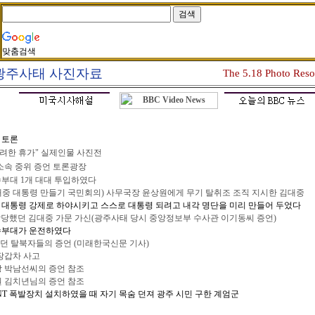
맞춤검색
8광주사태 사진자료
The 5.18 Photo Reso
 토론
화려한 휴가" 실제인물 사진전
 소속 중위 증언 토론광장
부대 1개 대대 투입하였다
중 대통령 만들기 국민회의) 사무국장 윤상원에게 무기 탈취조 조직 지시한 김대중
 대통령 강제로 하야시키고 스스로 대통령 되려고 내각 명단을 미리 만들어 두었다
당했던 김대중 가문 가신(광주사태 당시 중앙정보부 수사관 이기동씨 증언)
수부대가 운전하였다
던 탈북자들의 증언 (미래한국신문 기사)
장갑차 사고
장 박남선씨의 증언 참조
원 김치년님의 증언 참조
T 폭발장치 설치하였을 때 자기 목숨 던져 광주 시민 구한 계엄군