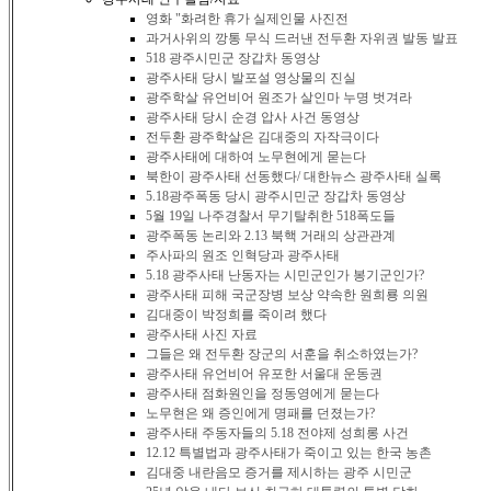
영화 "화려한 휴가 실제인물 사진전
과거사위의 깡통 무식 드러낸 전두환 자위권 발동 발표
518 광주시민군 장갑차 동영상
광주사태 당시 발포설 영상물의 진실
광주학살 유언비어 원조가 살인마 누명 벗겨라
광주사태 당시 순경 압사 사건 동영상
전두환 광주학살은 김대중의 자작극이다
광주사태에 대하여 노무현에게 묻는다
북한이 광주사태 선동했다/ 대한뉴스 광주사태 실록
5.18광주폭동 당시 광주시민군 장갑차 동영상
5월 19일 나주경찰서 무기탈취한 518폭도들
광주폭동 논리와 2.13 북핵 거래의 상관관계
주사파의 원조 인혁당과 광주사태
5.18 광주사태 난동자는 시민군인가 봉기군인가?
광주사태 피해 국군장병 보상 약속한 원희룡 의원
김대중이 박정희를 죽이려 했다
광주사태 사진 자료
그들은 왜 전두환 장군의 서훈을 취소하였는가?
광주사태 유언비어 유포한 서울대 운동권
광주사태 점화원인을 정동영에게 묻는다
노무현은 왜 증인에게 명패를 던졌는가?
광주사태 주동자들의 5.18 전야제 성희롱 사건
12.12 특별법과 광주사태가 죽이고 있는 한국 농촌
김대중 내란음모 증거를 제시하는 광주 시민군