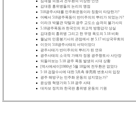
심재철 의원과 전두환의 이상한 인연
김대중 홍위병들의 논리의 맹점
518광주사태를 민주화운동이라 칭함이 타당한가?
어째서 518광주폭동이 반미주의의 뿌리가 되었는가?
이라크 박물관 약탈과 광주 교도소 습격의 불가사의
5.18광주폭동과 한국인의 외교적 방향감각 상실
김대중의 홍위병 그리고 한 무명 폭도의 5.18 비화
월남의 민중봉기사의 관점에서 본 5.17 비상국무회의
이것이 518광주사태의 서막이었다
광주사태가 반미주의의 뿌리가 된 연유
광주사태의 소극적 가해자 정웅 광주향토사 사단장
되돌아보는 5.18 광주 폭동 발생의 시대 상황
[역사에세이]1980년 5월 18일에 전두환은 없었다
5·18 검찰수사에 대한 5共측 李亮雨 변호사의 입장
광주 해방구는 민주화 운동의 성지였는가?
윤상원 혁명가와 5.18 광주 사태
대자보 정치와 한국판 홍위병 운동의 기원