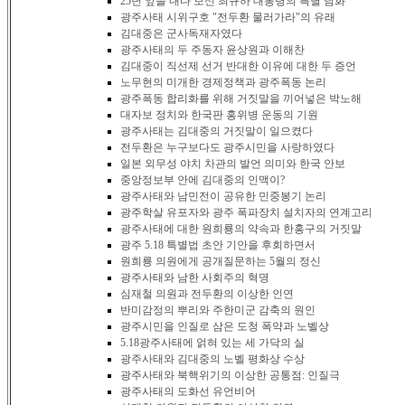
25년 앞을 내다 보신 최규하 대통령의 특별 담화
광주사태 시위구호 "전두환 물러가라"의 유래
김대중은 군사독재자였다
광주사태의 두 주동자 윤상원과 이해찬
김대중이 직선제 선거 반대한 이유에 대한 두 증언
노무현의 미개한 경제정책과 광주폭동 논리
광주폭동 합리화를 위해 거짓말을 끼어넣은 박노해
대자보 정치와 한국판 홍위병 운동의 기원
광주사태는 김대중의 거짓말이 일으켰다
전두환은 누구보다도 광주시민을 사랑하였다
일본 외무성 야치 차관의 발언 의미와 한국 안보
중앙정보부 안에 김대중의 인맥이?
광주사태와 남민전이 공유한 민중봉기 논리
광주학살 유포자와 광주 폭파장치 설치자의 연계고리
광주사태에 대한 원희룡의 약속과 한홍구의 거짓말
광주 5.18 특별법 초안 기안을 후회하면서
원희룡 의원에게 공개질문하는 5월의 정신
광주사태와 남한 사회주의 혁명
심재철 의원과 전두환의 이상한 인연
반미감정의 뿌리와 주한미군 감축의 원인
광주시민을 인질로 삼은 도청 폭약과 노벨상
5.18광주사태에 얽혀 있는 세 가닥의 실
광주사태와 김대중의 노벨 평화상 수상
광주사태와 북핵위기의 이상한 공통점: 인질극
광주사태의 도화선 유언비어