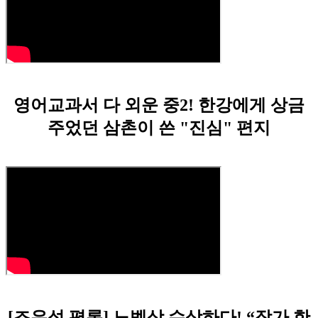
영어교과서 다 외운 중2! 한강에게 상금
주었던 삼촌이 쓴 "진심" 편지
[조우석 평론] 노벨상 수상하다! “작가 한