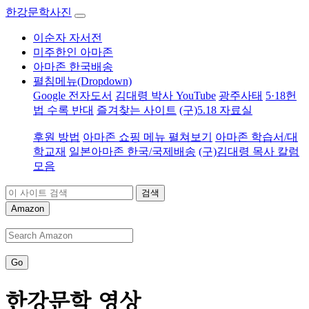
한강문학사진
이순자 자서전
미주한인 아마존
아마존 한국배송
펼침메뉴(Dropdown)
Google 전자도서
김대령 박사 YouTube
광주사태
5·18헌
법 수록 반대
즐겨찾는 사이트
(구)5.18 자료실
후원 방법
아마존 쇼핑 메뉴 펼쳐보기
아마존 학습서/대
학교재
일본아마존 한국/국제배송
(구)김대령 목사 칼럼
모음
검색
Amazon
Go
한강문학 영상