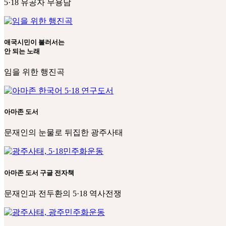
5·18 유공자 무용담
애국시민이 불러서는
안 되는 노래
임을 위한 행진곡
아마존 도서
문재인의 눈물로 뒤집한 광주사태
아마존 도서 구글 전자책
문재인과 전두환의 5·18 역사전쟁