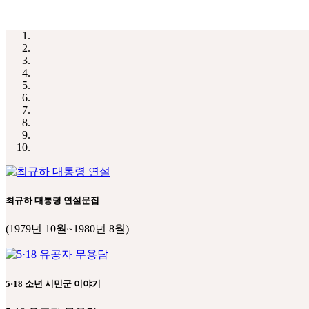
최규하 대통령 연설문집
(1979년 10월~1980년 8월)
5·18 소년 시민군 이야기